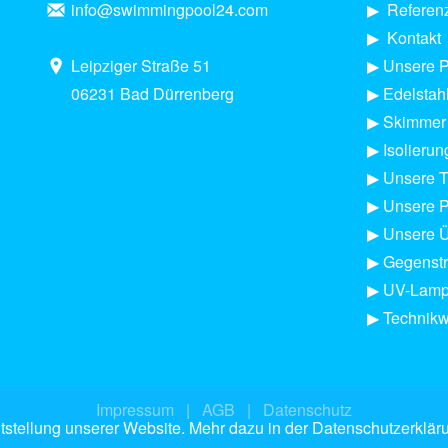
info@swimmingpool24.com
▶︎
Referen
▶︎
Kontakt
Leipziger Straße 51
▶
Unsere P
06231 Bad Dürrenberg
▶
Edelstah
▶
Skimmer 
▶
Isolierun
▶ Unsere 
▶︎
Unsere P
▶︎
Unsere 
▶
Gegenst
▶︎
UV-Lamp
▶︎
Technikw
Impressum
|
AGB
|
Datenschutz
stellung unserer Website. Mehr dazu in der Datenschutzerklär