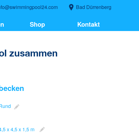
nfo@swimmingpool24.com
Bad Dürrenberg
en
Shop
Kontakt
pool zusammen
becken
Rund
4,5 x 4,5 x 1,5 m