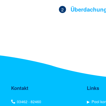
Überdachun
2
Kontakt
Links
03462 - 82460
▶︎
Pool kon