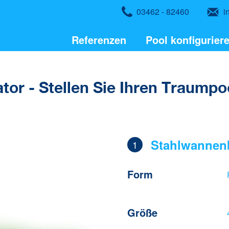
03462 - 82460
i
Referenzen
Pool konfigurier
ator - Stellen Sie Ihren Traum
Stahlwannen
1
Form
Größe