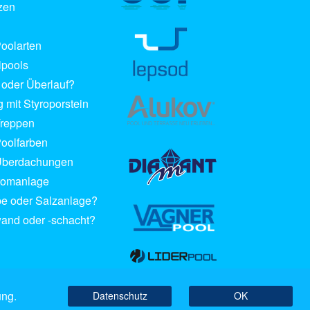
zen
oolarten
lpools
oder Überlauf?
g mit Styroporstein
Treppen
oolfarben
Überdachungen
romanlage
e oder Salzanlage?
and oder -schacht?
ung.
Datenschutz
OK