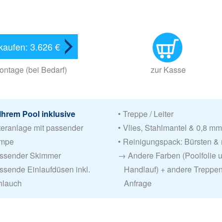
kaufen: 3.626 €
ontage (bei Bedarf)
zur Kasse
Ihrem Pool inklusive
• Treppe / Leiter
lteranlage mit passender
• Vlies, Stahlmantel & 0,8 mm
mpe
• Reinigungspack: Bürsten &
assender Skimmer
→
Andere Farben (Poolfolie 
ssende Einlaufdüsen inkl.
Handlauf) + andere Treppen
lauch
Anfrage