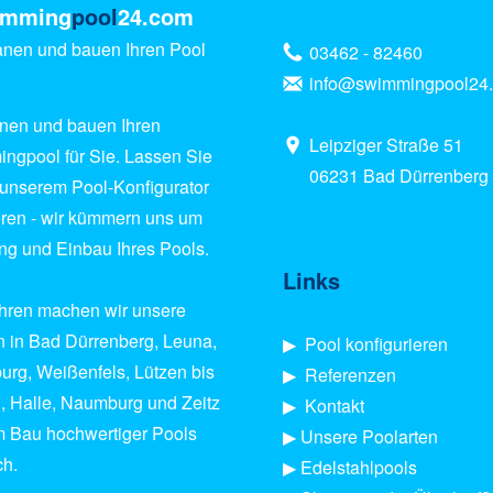
imming
pool
24.com
anen und bauen Ihren Pool
03462 - 82460
info@swimmingpool24
anen und bauen Ihren
Leipziger Straße 51
ngpool für Sie. Lassen Sie
06231 Bad Dürrenberg
n unserem Pool-Konfigurator
ieren - wir kümmern uns um
ung und Einbau Ihres Pools.
Links
ahren machen wir unsere
 in Bad Dürrenberg, Leuna,
▶︎
Pool konfigurieren
urg, Weißenfels, Lützen bis
▶︎
Referenzen
g, Halle, Naumburg und Zeitz
▶︎
Kontakt
m Bau hochwertiger Pools
▶
Unsere Poolarten
ch.
▶
Edelstahlpools