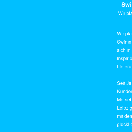
Sw
Wir pl
Wir pl
Swimmi
sich i
inspir
Liefer
Seit J
Kunden
Merseb
Leipzi
mit de
glückli