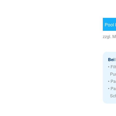
Pool 
zzgl. M
Bei 
• Fi
Pu
• P
• Pa
Sch