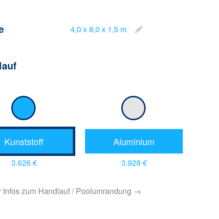
e
4,0 x 8,0 x 1,5 m
lauf
Kunststoff
Aluminium
3.626 €
3.928 €
 Infos zum Handlauf / Poolumrandung →